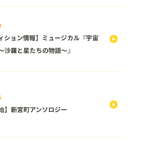
0
ィション情報】ミュージカル『宇宙
～沙羅と星たちの物語～』
6
始】新宮町アンソロジー