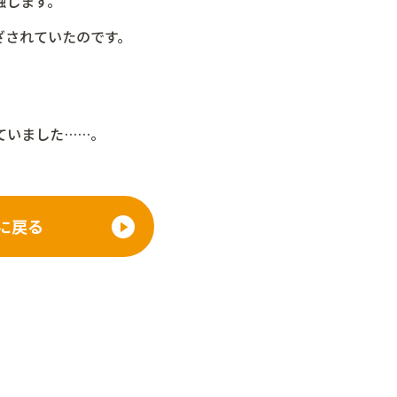
触します。
ざされていたのです。
ていました……。
に戻る